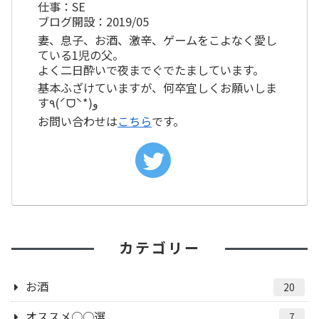
仕事：SE
ブログ開設：2019/05
妻、息子、お酒、激辛、ゲームをこよなく愛し
ている1児の父。
よく二日酔いで夜までぐでたましています。
基本ふざけていますが、何卒宜しくお願いしま
す٩(ˊᗜˋ*)و
お問い合わせは
こちら
です。
カテゴリー
お酒
20
オススメ○○選
7