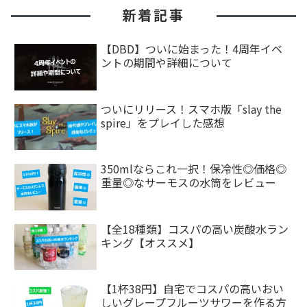
新着記事
【DBD】ついに始まった！4周年イベ
ントの期間や詳細について
ついにリリース！スマホ版「slay the
spire」をプレイした感想
350mlならこれ一択！保冷性◎価格◎
重量◎なサーモスの水筒をレビュー
【全18種類】コスパの高い炭酸水ラン
キング【オススメ】
【1杯38円】自宅でコスパの高いおい
しいグレープフルーツサワーを作る方