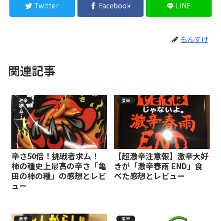
Twitter
Facebook
LINE
もんすけ
関連記事
激辛
激辛
辛さ50倍！挑戦者求ム！
【超激辛注意報】激辛大好
柿の種史上最高の辛さ「亀
きが「激辛春雨 END」食
田の柿の種」の感想とレビ
べた感想とレビュー
ュー
激辛
激辛