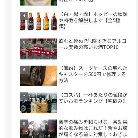
【白・黒・赤】ホッピーの種類
や特徴を解説します【全5種
類】
飲むと死ぬ!?危険すぎるアルコ
ール度数の高いお酒TOP10
【節約】スーツケースの壊れた
キャスターを500円で修理する
方法
【コスパ】一杯あたりの値段が
安いお酒ランキング【宅飲み】
激辛の痛みを和らげる一番効果
的な飲み物はこれだ！舌やお腹
が痛くなる前に対策しておきま