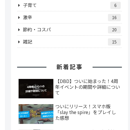
子育て
6
激辛
16
節約・コスパ
20
雑記
15
新着記事
【DBD】ついに始まった！4周
年イベントの期間や詳細につい
て
ついにリリース！スマホ版
「slay the spire」をプレイし
た感想