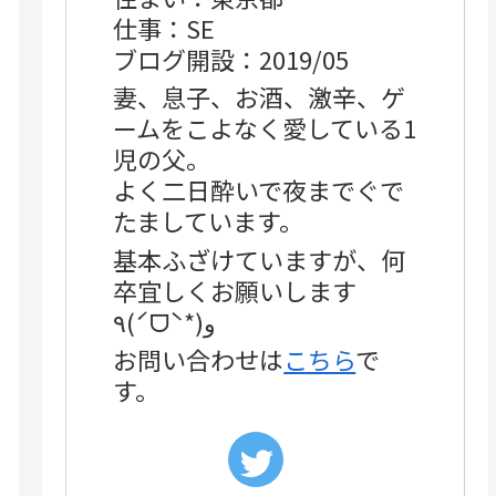
仕事：SE
ブログ開設：2019/05
妻、息子、お酒、激辛、ゲ
ームをこよなく愛している1
児の父。
よく二日酔いで夜までぐで
たましています。
基本ふざけていますが、何
卒宜しくお願いします
٩(ˊᗜˋ*)و
お問い合わせは
こちら
で
す。