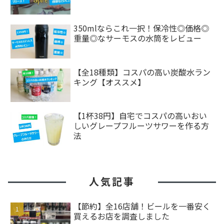
350mlならこれ一択！保冷性◎価格◎
重量◎なサーモスの水筒をレビュー
【全18種類】コスパの高い炭酸水ラン
キング【オススメ】
【1杯38円】自宅でコスパの高いおい
しいグレープフルーツサワーを作る方
法
人気記事
【節約】全16店舗！ビールを一番安く
買えるお店を調査しました