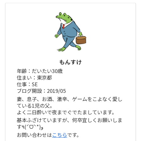
もんすけ
年齢：だいたい30歳
住まい：東京都
仕事：SE
ブログ開設：2019/05
妻、息子、お酒、激辛、ゲームをこよなく愛し
ている1児の父。
よく二日酔いで夜までぐでたましています。
基本ふざけていますが、何卒宜しくお願いしま
す٩(ˊᗜˋ*)و
お問い合わせは
こちら
です。