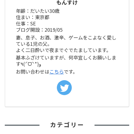
もんすけ
年齢：だいたい30歳
住まい：東京都
仕事：SE
ブログ開設：2019/05
妻、息子、お酒、激辛、ゲームをこよなく愛し
ている1児の父。
よく二日酔いで夜までぐでたましています。
基本ふざけていますが、何卒宜しくお願いしま
す٩(ˊᗜˋ*)و
お問い合わせは
こちら
です。
カテゴリー