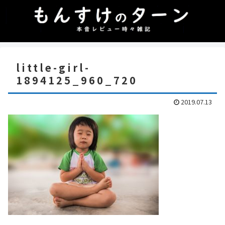
little-girl-
1894125_960_720
2019.07.13