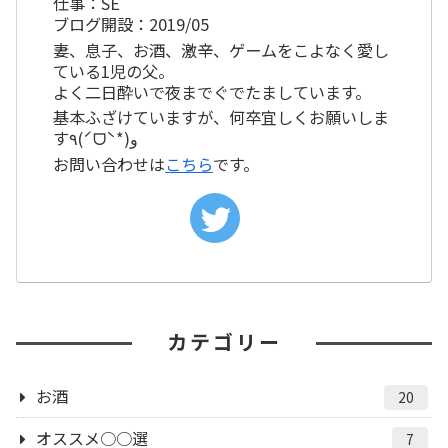
仕事：SE
ブログ開設：2019/05
妻、息子、お酒、激辛、ゲームをこよなく愛し
ている1児の父。
よく二日酔いで夜までぐでたましています。
基本ふざけていますが、何卒宜しくお願いしま
す٩(ˊᗜˋ*)و
お問い合わせは
こちら
です。
カテゴリー
お酒
20
オススメ○○選
7