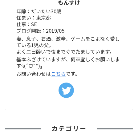
もんすけ
年齢：だいたい30歳
住まい：東京都
仕事：SE
ブログ開設：2019/05
妻、息子、お酒、激辛、ゲームをこよなく愛し
ている1児の父。
よく二日酔いで夜までぐでたましています。
基本ふざけていますが、何卒宜しくお願いしま
す٩(ˊᗜˋ*)و
お問い合わせは
こちら
です。
カテゴリー