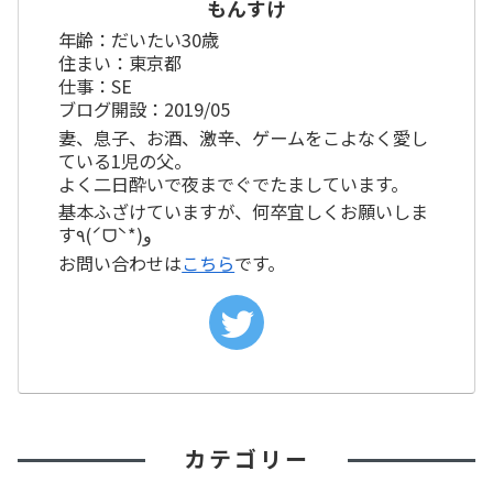
もんすけ
年齢：だいたい30歳
住まい：東京都
仕事：SE
ブログ開設：2019/05
妻、息子、お酒、激辛、ゲームをこよなく愛し
ている1児の父。
よく二日酔いで夜までぐでたましています。
基本ふざけていますが、何卒宜しくお願いしま
す٩(ˊᗜˋ*)و
お問い合わせは
こちら
です。
カテゴリー