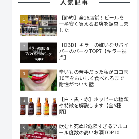
人気記事
【節約】全16店舗！ビールを
一番安く買えるお店を調査しま
した
【DBD】キラーの嫌いなサバイ
バーのパークTOP7【キラー視
点】
辛いもの苦手だった私がココ壱
10辛をおいしく食べれるまで
耐性がついた話
【白・黒・赤】ホッピーの種類
や特徴を解説します【全5種
類】
飲むと死ぬ!?危険すぎるアルコ
ール度数の高いお酒TOP10