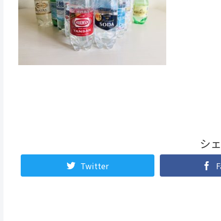
シ
Twitter
F