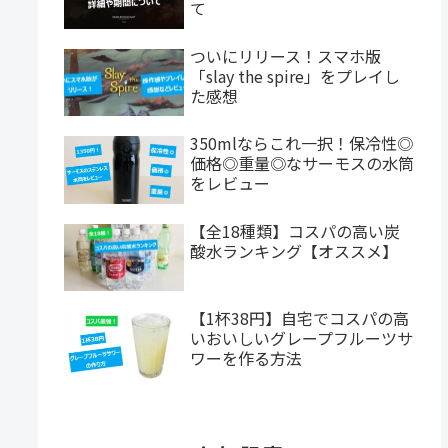
て
ついにリリース！スマホ版
「slay the spire」をプレイし
た感想
350mlならこれ一択！保冷性◎
価格◎重量◎なサーモスの水筒
をレビュー
【全18種類】コスパの高い炭
酸水ランキング【オススメ】
【1杯38円】自宅でコスパの高
いおいしいグレープフルーツサ
ワーを作る方法