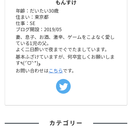
もんすけ
年齢：だいたい30歳
住まい：東京都
仕事：SE
ブログ開設：2019/05
妻、息子、お酒、激辛、ゲームをこよなく愛し
ている1児の父。
よく二日酔いで夜までぐでたましています。
基本ふざけていますが、何卒宜しくお願いしま
す٩(ˊᗜˋ*)و
お問い合わせは
こちら
です。
カテゴリー