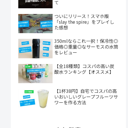
て
ついにリリース！スマホ版
「slay the spire」をプレイし
た感想
350mlならこれ一択！保冷性◎
価格◎重量◎なサーモスの水筒
をレビュー
【全18種類】コスパの高い炭
酸水ランキング【オススメ】
【1杯38円】自宅でコスパの高
いおいしいグレープフルーツサ
ワーを作る方法