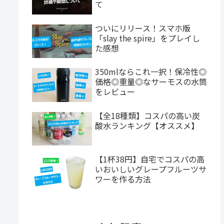
て
ついにリリース！スマホ版
「slay the spire」をプレイし
た感想
350mlならこれ一択！保冷性◎
価格◎重量◎なサーモスの水筒
をレビュー
【全18種類】コスパの高い炭
酸水ランキング【オススメ】
【1杯38円】自宅でコスパの高
いおいしいグレープフルーツサ
ワーを作る方法