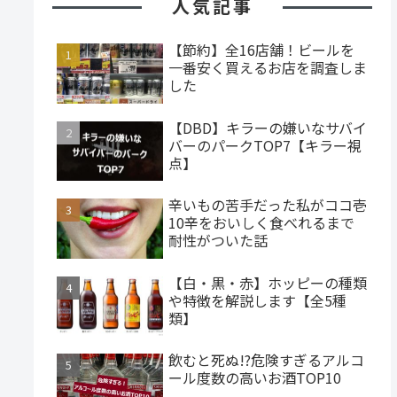
人気記事
【節約】全16店舗！ビールを
一番安く買えるお店を調査しま
した
【DBD】キラーの嫌いなサバイ
バーのパークTOP7【キラー視
点】
辛いもの苦手だった私がココ壱
10辛をおいしく食べれるまで
耐性がついた話
【白・黒・赤】ホッピーの種類
や特徴を解説します【全5種
類】
飲むと死ぬ!?危険すぎるアルコ
ール度数の高いお酒TOP10