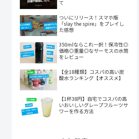
て
ついにリリース！スマホ版
「slay the spire」をプレイし
た感想
350mlならこれ一択！保冷性◎
価格◎重量◎なサーモスの水筒
をレビュー
【全18種類】コスパの高い炭
酸水ランキング【オススメ】
【1杯38円】自宅でコスパの高
いおいしいグレープフルーツサ
ワーを作る方法