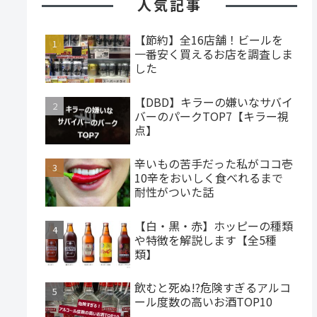
人気記事
【節約】全16店舗！ビールを
一番安く買えるお店を調査しま
した
【DBD】キラーの嫌いなサバイ
バーのパークTOP7【キラー視
点】
辛いもの苦手だった私がココ壱
10辛をおいしく食べれるまで
耐性がついた話
【白・黒・赤】ホッピーの種類
や特徴を解説します【全5種
類】
飲むと死ぬ!?危険すぎるアルコ
ール度数の高いお酒TOP10