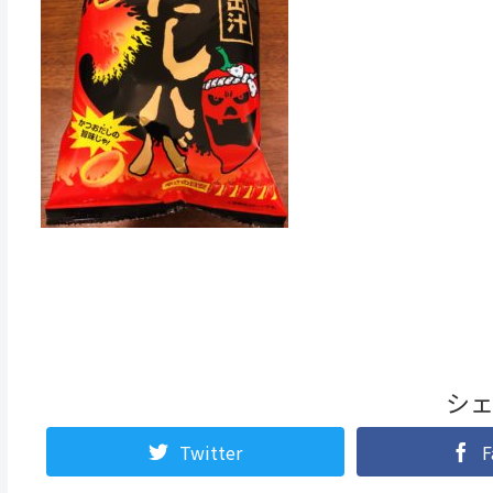
シ
Twitter
F