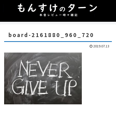
board-2161880_960_720
2019.07.13