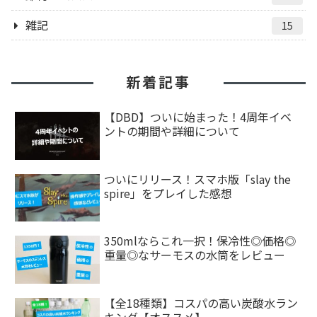
雑記
15
新着記事
【DBD】ついに始まった！4周年イベ
ントの期間や詳細について
ついにリリース！スマホ版「slay the
spire」をプレイした感想
350mlならこれ一択！保冷性◎価格◎
重量◎なサーモスの水筒をレビュー
【全18種類】コスパの高い炭酸水ラン
キング【オススメ】