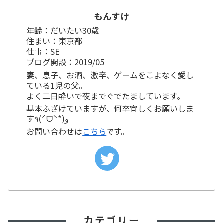
もんすけ
年齢：だいたい30歳
住まい：東京都
仕事：SE
ブログ開設：2019/05
妻、息子、お酒、激辛、ゲームをこよなく愛し
ている1児の父。
よく二日酔いで夜までぐでたましています。
基本ふざけていますが、何卒宜しくお願いしま
す٩(ˊᗜˋ*)و
お問い合わせは
こちら
です。
カテゴリー