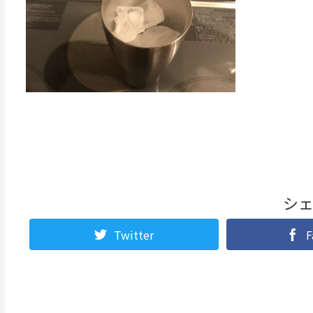
シ
Twitter
F