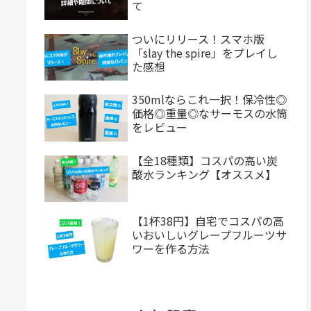
て
ついにリリース！スマホ版
「slay the spire」をプレイし
た感想
350mlならこれ一択！保冷性◎
価格◎重量◎なサーモスの水筒
をレビュー
【全18種類】コスパの高い炭
酸水ランキング【オススメ】
【1杯38円】自宅でコスパの高
いおいしいグレープフルーツサ
ワーを作る方法