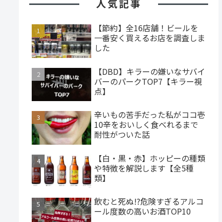
人気記事
【節約】全16店舗！ビールを
一番安く買えるお店を調査しま
した
【DBD】キラーの嫌いなサバイ
バーのパークTOP7【キラー視
点】
辛いもの苦手だった私がココ壱
10辛をおいしく食べれるまで
耐性がついた話
【白・黒・赤】ホッピーの種類
や特徴を解説します【全5種
類】
飲むと死ぬ!?危険すぎるアルコ
ール度数の高いお酒TOP10