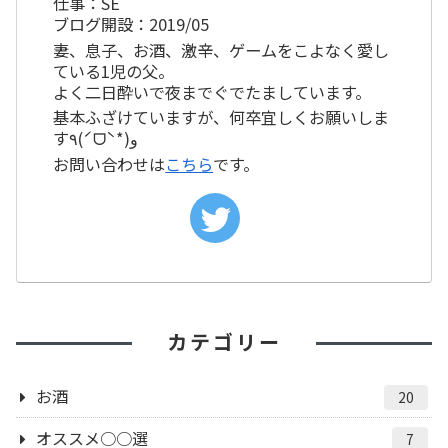
仕事：SE
ブログ開設：2019/05
妻、息子、お酒、激辛、ゲームをこよなく愛し
ている1児の父。
よく二日酔いで夜までぐでたましています。
基本ふざけていますが、何卒宜しくお願いしま
す٩(ˊᗜˋ*)و
お問い合わせは
こちら
です。
カテゴリー
お酒
20
オススメ○○選
7