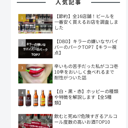
人気記事
【節約】全16店舗！ビールを
一番安く買えるお店を調査しま
した
【DBD】キラーの嫌いなサバイ
バーのパークTOP7【キラー視
点】
辛いもの苦手だった私がココ壱
10辛をおいしく食べれるまで
耐性がついた話
【白・黒・赤】ホッピーの種類
や特徴を解説します【全5種
類】
飲むと死ぬ!?危険すぎるアルコ
ール度数の高いお酒TOP10