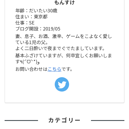
もんすけ
年齢：だいたい30歳
住まい：東京都
仕事：SE
ブログ開設：2019/05
妻、息子、お酒、激辛、ゲームをこよなく愛し
ている1児の父。
よく二日酔いで夜までぐでたましています。
基本ふざけていますが、何卒宜しくお願いしま
す٩(ˊᗜˋ*)و
お問い合わせは
こちら
です。
カテゴリー