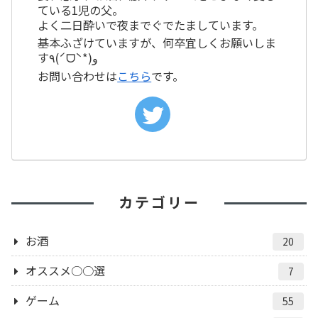
ている1児の父。
よく二日酔いで夜までぐでたましています。
基本ふざけていますが、何卒宜しくお願いしま
す٩(ˊᗜˋ*)و
お問い合わせは
こちら
です。
カテゴリー
お酒
20
オススメ○○選
7
ゲーム
55