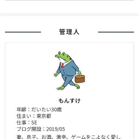
管理人
もんすけ
年齢：だいたい30歳
住まい：東京都
仕事：SE
ブログ開設：2019/05
妻、息子、お酒、激辛、ゲームをこよなく愛し