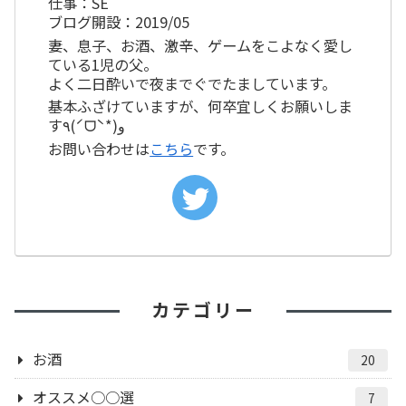
仕事：SE
ブログ開設：2019/05
妻、息子、お酒、激辛、ゲームをこよなく愛し
ている1児の父。
よく二日酔いで夜までぐでたましています。
基本ふざけていますが、何卒宜しくお願いしま
す٩(ˊᗜˋ*)و
お問い合わせは
こちら
です。
カテゴリー
お酒
20
オススメ○○選
7