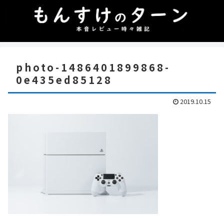
photo-1486401899868-
0e435ed85128
2019.10.15